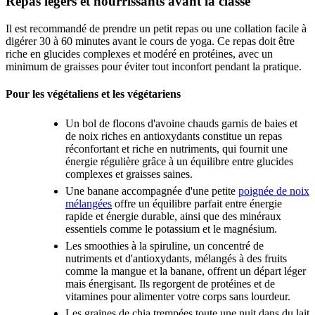
Repas légers et nourrissants avant la classe
Il est recommandé de prendre un petit repas ou une collation facile à
digérer 30 à 60 minutes avant le cours de yoga. Ce repas doit être
riche en glucides complexes et modéré en protéines, avec un
minimum de graisses pour éviter tout inconfort pendant la pratique.
Pour les végétaliens et les végétariens
Un bol de flocons d'avoine chauds garnis de baies et
de noix riches en antioxydants constitue un repas
réconfortant et riche en nutriments, qui fournit une
énergie régulière grâce à un équilibre entre glucides
complexes et graisses saines.
Une banane accompagnée d'une petite
poignée de noix
mélangées
offre un équilibre parfait entre énergie
rapide et énergie durable, ainsi que des minéraux
essentiels comme le potassium et le magnésium.
Les smoothies à la spiruline, un concentré de
nutriments et d'antioxydants, mélangés à des fruits
comme la mangue et la banane, offrent un départ léger
mais énergisant. Ils regorgent de protéines et de
vitamines pour alimenter votre corps sans lourdeur.
Les graines de chia trempées toute une nuit dans du lait