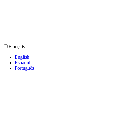
Français
English
Español
Português