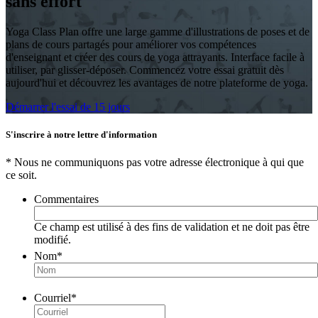
sans effort
Yoga Class Plan offre une large gamme d'illustrations de poses et de
plans de cours partagés pour améliorer vos compétences
d'enseignant et créer des cours de yoga attrayants. Interface facile à
utiliser, par glisser-déposer. Commencez votre essai gratuit dès
aujourd'hui et découvrez les avantages de notre plateforme de yoga.
Démarrer l'essai de 15 jours
S'inscrire à notre lettre d'information
* Nous ne communiquons pas votre adresse électronique à qui que
ce soit.
Commentaires
Ce champ est utilisé à des fins de validation et ne doit pas être
modifié.
Nom
*
Courriel
*