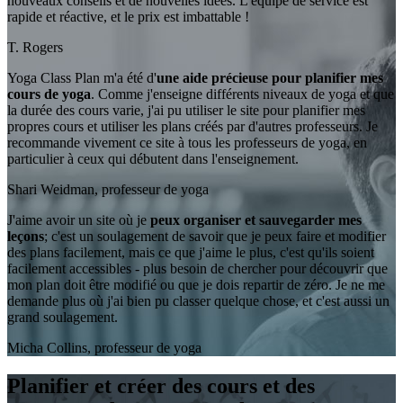
nouveaux conseils et de nouvelles idées. L'équipe de service est
rapide et réactive, et le prix est imbattable !
T. Rogers
Yoga Class Plan m'a été d'
une aide précieuse
pour planifier mes
cours de yoga
. Comme j'enseigne différents niveaux de yoga et que
la durée des cours varie, j'ai pu utiliser le site pour planifier mes
propres cours et utiliser les plans créés par d'autres professeurs. Je
recommande vivement ce site à tous les professeurs de yoga, en
particulier à ceux qui débutent dans l'enseignement.
Shari Weidman, professeur de yoga
J'aime avoir un site où je
peux organiser et sauvegarder mes
leçons
; c'est un soulagement de savoir que je peux faire et modifier
des plans facilement, mais ce que j'aime le plus, c'est qu'ils soient
facilement accessibles - plus besoin de chercher pour découvrir que
mon plan doit être modifié ou que je dois repartir de zéro. Je ne me
demande plus où j'ai bien pu classer quelque chose, et c'est aussi un
grand soulagement.
Micha Collins, professeur de yoga
Planifier et créer des cours et des