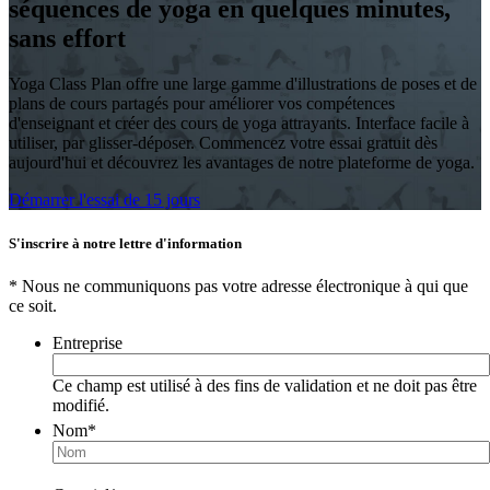
séquences de yoga en quelques minutes,
sans effort
Yoga Class Plan offre une large gamme d'illustrations de poses et de
plans de cours partagés pour améliorer vos compétences
d'enseignant et créer des cours de yoga attrayants. Interface facile à
utiliser, par glisser-déposer. Commencez votre essai gratuit dès
aujourd'hui et découvrez les avantages de notre plateforme de yoga.
Démarrer l'essai de 15 jours
S'inscrire à notre lettre d'information
* Nous ne communiquons pas votre adresse électronique à qui que
ce soit.
Entreprise
Ce champ est utilisé à des fins de validation et ne doit pas être
modifié.
Nom
*