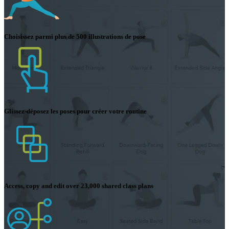
Choisissez parmi plus de 500 illustrations de pose
Glissez-déposez les poses pour créer votre routine
Access, copy and edit over 23,000 shared class plans