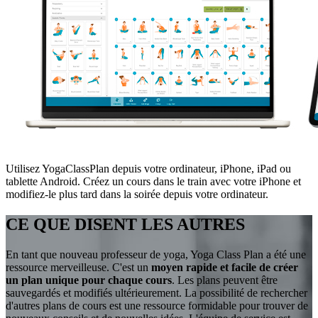
Utilisez YogaClassPlan depuis votre ordinateur, iPhone, iPad ou
tablette Android. Créez un cours dans le train avec votre iPhone et
modifiez-le plus tard dans la soirée depuis votre ordinateur.
CE QUE DISENT LES AUTRES
En tant que nouveau professeur de yoga, Yoga Class Plan a été une
ressource merveilleuse. C'est un
moyen rapide et facile de créer
un plan unique pour chaque cours
. Les plans peuvent être
sauvegardés et modifiés ultérieurement. La possibilité de rechercher
d'autres plans de cours est une ressource formidable pour trouver de