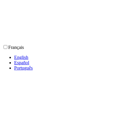
Français
English
Español
Português