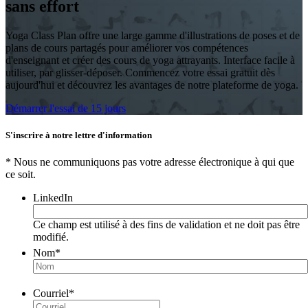
sans effort
Yoga Class Plan offre une large gamme d'illustrations de poses et de
plans de cours partagés pour améliorer vos compétences
d'enseignant et créer des cours de yoga attrayants. Interface facile à
utiliser, par glisser-déposer. Commencez votre essai gratuit dès
aujourd'hui et découvrez les avantages de notre plateforme de yoga.
Démarrer l'essai de 15 jours
S'inscrire à notre lettre d'information
* Nous ne communiquons pas votre adresse électronique à qui que
ce soit.
LinkedIn
Ce champ est utilisé à des fins de validation et ne doit pas être
modifié.
Nom
*
Courriel
*