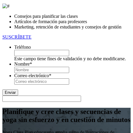
Consejos para planificar las clases
Artículos de formación para profesores
Marketing, retención de estudiantes y consejos de gestión
SUSCRÍBETE
Teléfono
Este campo tiene fines de validación y no debe modificarse.
Nombre
*
En
primer
Correo electrónico
*
lugar
Planifique y cree clases y secuencias de
yoga sin esfuerzo y en cuestión de minutos
Yoga Class Plan ofrece una amplia gama de ilustraciones de