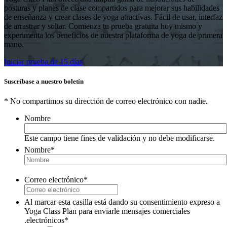
posturas y planes de clase compartidos para mejorar sus habilidades
de enseñanza y crear clases de yoga atractivas. Fácil de usar, interfaz
de arrastrar y soltar. Comienza tu prueba gratuita hoy mismo y
experimenta los beneficios de nuestra plataforma de yoga de primera
mano.
Iniciar prueba de 15 días
Suscríbase a nuestro boletín
* No compartimos su dirección de correo electrónico con nadie.
Nombre
Este campo tiene fines de validación y no debe modificarse.
Nombre
*
Correo electrónico
*
Al marcar esta casilla está dando su consentimiento expreso a
Yoga Class Plan para enviarle mensajes comerciales
.electrónicos
*