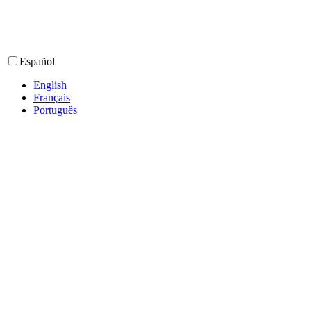
Español
English
Français
Português