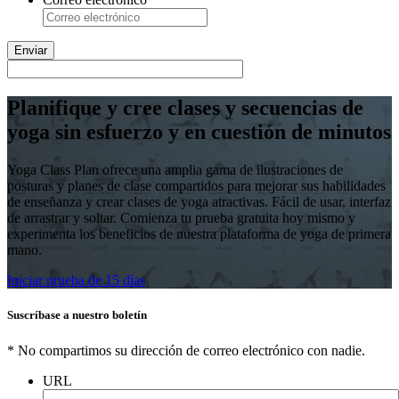
lugar
Planifique y cree clases y secuencias de
yoga sin esfuerzo y en cuestión de minutos
Yoga Class Plan ofrece una amplia gama de ilustraciones de
posturas y planes de clase compartidos para mejorar sus habilidades
de enseñanza y crear clases de yoga atractivas. Fácil de usar, interfaz
de arrastrar y soltar. Comienza tu prueba gratuita hoy mismo y
experimenta los beneficios de nuestra plataforma de yoga de primera
mano.
Iniciar prueba de 15 días
Suscríbase a nuestro boletín
* No compartimos su dirección de correo electrónico con nadie.
URL