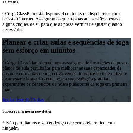
Telefones
O YogaClassPlan está disponível em todos os dispositivos com
acesso à Internet. Asseguramos que as suas aulas estão apenas a
alguns cliques de si, para que as possa verificar e ajustar quando
necessário.
Planear e criar aulas e sequências de ioga
sem esforço em minutos
O Yoga Class Plan oferece uma vasta gama de ilustrações de poses e
planos de aula partilhados para melhorar as suas capacidades de
ensino e criar aulas de ioga envolventes. Interface fácil de utilizar e
de arrastar e largar. Comece hoje a sua avaliação gratuita e
experimente os benefícios da nossa plataforma de ioga em primeira
mão.
Iniciar teste de 15 dias
Subscrever a nossa newsletter
* Não partilhamos o seu endereço de correio eletrónico com
ninguém